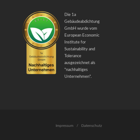
Die 1a
Gebäudeabdichtung
GmbH wurde vom
European Economic
Institute for
Sustainability and
Tolerance
ausgezeichnet als
"
nachhaltiges
Unternehmen
".
Impressum
/
Datenschutz