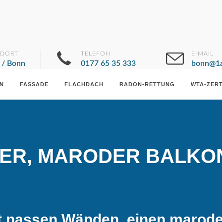
NDORT
TELEFON
E-MAIL
 / Bonn
0177 65 35 333
bonn@1a
N
FASSADE
FLACHDACH
RADON-RETTUNG
WTA-ZERT
ER, MARODER BALKON
t nassen Wänden, einen marode