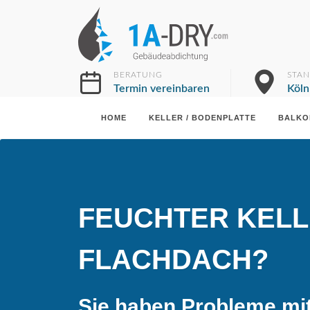
BERATUNG
STA
Termin vereinbaren
Köln
HOME
KELLER / BODENPLATTE
BALKO
FEUCHTER KELL
FLACHDACH?
Sie haben Probleme mi