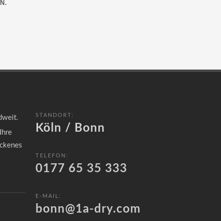
N.
STANDORT:
dweit.
Köln / Bonn
Ihre
ockenes
TELEFON:
0177 65 35 333
E-MAIL:
bonn@1a-dry.com